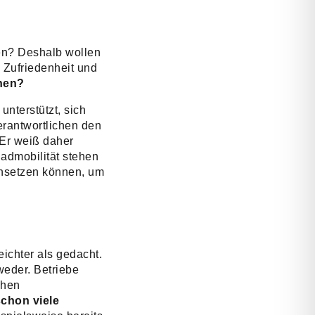
hen? Deshalb wollen
 Zufriedenheit und
ehen?
nterstützt, sich
erantwortlichen den
 Er weiß daher
admobilität stehen
ansetzen können, um
eichter als gedacht.
weder. Betriebe
chen
chon viele