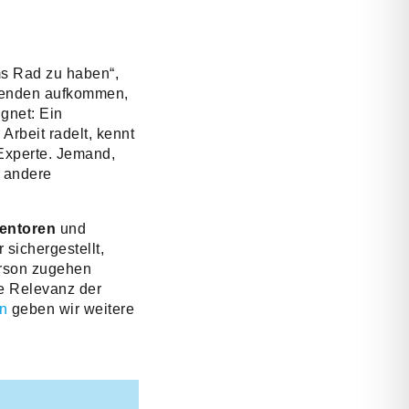
s Rad zu haben“,
itenden aufkommen,
gnet: Ein
Arbeit radelt, kennt
Experte. Jemand,
n andere
entoren
und
 sichergestellt,
erson zugehen
ie Relevanz der
n
geben wir weitere