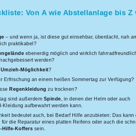
iste: Von A wie Abstellanlage bis Z 
ge
– und wenn ja, ist diese gut einsehbar, überdacht, nah 
ich praktikabel?
engelände
ebenerdig möglich und wirklich fahrradfreundlich
l nachgebessert werden?
 Umzieh-Möglichkeit
?
r Erfrischung an einem heißen Sommertag zur Verfügung?
asse
Regenkleidung
zu trocknen?
lltag sind außerdem
Spinde
, in denen der Helm oder auch
d-Kleidung aufbewahrt werden kann.
hkeit bedeutet auch, bei Bedarf Hilfe anzubieten: Das kann
g
für die Reparatur eines platten Reifens oder auch die schn
-Hilfe-Koffers
sein.