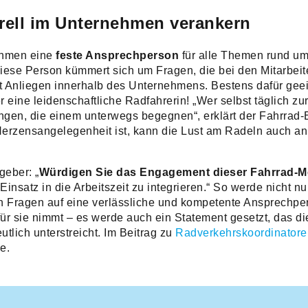
urell im Unternehmen verankern
nehmen eine
feste Ansprechperson
für alle Themen rund um
iese Person kümmert sich um Fragen, die bei den Mitarbe
elt Anliegen innerhalb des Unternehmens. Bestens dafür geei
 eine leidenschaftliche Radfahrerin! „Wer selbst täglich zur 
gen, die einem unterwegs begegnen“, erklärt der Fahrrad-
erzensangelegenheit ist, kann die Lust am Radeln auch a
geber: „
Würdigen Sie das Engagement dieser Fahrrad-M
insatz in die Arbeitszeit zu integrieren.“ So werde nicht nur
ren Fragen auf eine verlässliche und kompetente Ansprechp
 für sie nimmt – es werde auch ein Statement gesetzt, das d
tlich unterstreicht. Im Beitrag zu
Radverkehrskoordinatore
e.