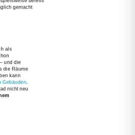
ispielsweise bereits
nglich gemacht
h als
chon
– und die
ss die Räume
eben kann
in Gebäuden
.
ad nicht neu
enem