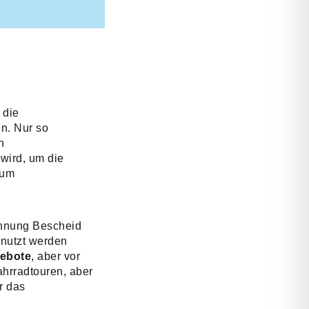
 die
n. Nur so
n
 wird, um die
zum
chnung Bescheid
enutzt werden
gebote
, aber vor
hrradtouren, aber
r das