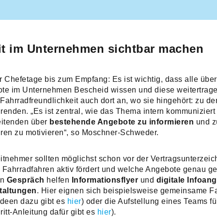
it im Unternehmen sichtbar machen
 Chefetage bis zum Empfang: Es ist wichtig, dass alle über
te im Unternehmen Bescheid wissen und diese weitertrage
Fahrradfreundlichkeit auch dort an, wo sie hingehört: zu de
renden. „Es ist zentral, wie das Thema intern kommuniziert
eitenden über
bestehende Angebote zu informieren
und 
ren zu motivieren“, so Moschner-Schweder.
itnehmer sollten möglichst schon vor der Vertragsunterzei
s Fahrradfahren aktiv fördert und welche Angebote genau g
en
Gespräch
helfen
Informationsflyer
und
digitale Infoan
taltungen
. Hier eignen sich beispielsweise gemeinsame Fa
Ideen dazu gibt es
hier
) oder die Aufstellung eines Teams fü
ritt-Anleitung dafür gibt es
hier
).