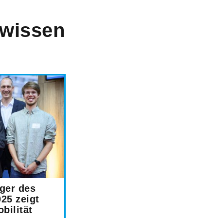
.wissen
äger des
25 zeigt
bilität